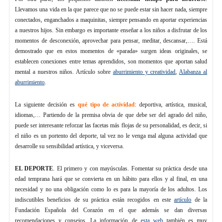
Llevamos una vida en la que parece que no se puede estar sin hacer nada, siempre
conectados, enganchados a maquinitas, siempre pensando en aportar experiencias
a nuestros hijos. Sin embargo es importante enseñar a los niños a disfrutar de los
momentos de desconexión, aprovechar para pensar, meditar, descansar,…. Está
demostrado que en estos momentos de «parada» surgen ideas originales, se
establecen conexiones entre temas aprendidos, son momentos que aportan salud
mental a nuestros niños. Artículo sobre
aburrimiento y creatividad
,
Alabanza al
aburrimiento
.
La siguiente decisión es
qué tipo de actividad
: deportiva, artística, musical,
idiomas,… Partiendo de la premisa obvia de que debe ser del agrado del niño,
puede ser interesante reforzar las facetas más flojas de su personalidad, es decir, si
el niño es un portento del deporte, tal vez no le venga mal alguna actividad que
desarrolle su sensibilidad artística, y viceversa.
EL DEPORTE
. El primero y con mayúsculas. Fomentar su práctica desde una
edad temprana hará que se convierta en un hábito para ellos y al final, en una
necesidad y no una obligación como lo es para la mayoría de los adultos. Los
indiscutibles beneficios de su práctica están recogidos en este
artículo
de la
Fundación Española del Corazón en el que además se dan diversas
recomendaciones y consejos. La información de
esta web
también es muy