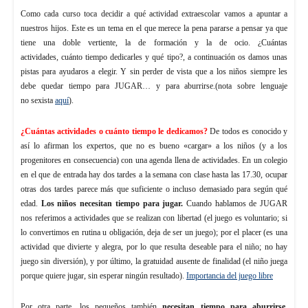
Como cada curso toca decidir a qué actividad extraescolar vamos a apuntar a
nuestros hijos. Este es un tema en el que merece la pena pararse a pensar ya que
tiene una doble vertiente, la de formación y la de ocio. ¿Cuántas
actividades, cuánto tiempo dedicarles y qué tipo?, a continuación os damos unas
pistas para ayudaros a elegir. Y sin perder de vista que a los niños siempre les
debe quedar tiempo para JUGAR… y para aburrirse.(nota sobre lenguaje
no sexista
aquí
).
¿Cuántas actividades o cuánto tiempo le dedicamos?
De todos es conocido y
así lo afirman los expertos, que no es bueno «cargar» a los niños (y a los
progenitores en consecuencia) con una agenda llena de actividades. En un colegio
en el que de entrada hay dos tardes a la semana con clase hasta las 17.30, ocupar
otras dos tardes parece más que suficiente o incluso demasiado para según qué
edad.
Los niños necesitan tiempo para jugar.
Cuando hablamos de JUGAR
nos referimos a actividades que se realizan con libertad (el juego es voluntario; si
lo convertimos en rutina u obligación, deja de ser un juego); por el placer (es una
actividad que divierte y alegra, por lo que resulta deseable para el niño; no hay
juego sin diversión), y por último, la gratuidad ausente de finalidad (el niño juega
porque quiere jugar, sin esperar ningún resultado).
Importancia del juego libre
Por otra parte, los pequeños también
necesitan tiempo para aburrirse
.