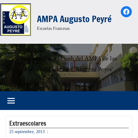
Saltar
Face
al
AMPA Augusto Peyré
contenido
Escuelas Francesas
Bienvenidos a la web del AMPA de las
Escuelas Francesas 'Augusto Peyré'
Extraescolares
25 septiembre, 2013
informacion