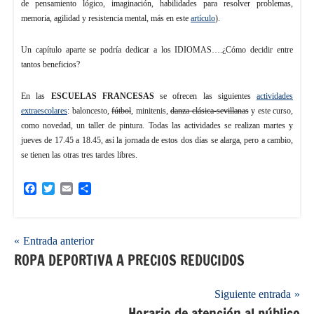
de pensamiento lógico, imaginación, habilidades para resolver problemas,
memoria, agilidad y resistencia mental, más en este
artículo
).
Un capítulo aparte se podría dedicar a los IDIOMAS….¿Cómo decidir entre
tantos beneficios?
En las
ESCUELAS FRANCESAS
se ofrecen las siguientes
actividades
extraescolares
: baloncesto,
fútbol
, minitenis,
danza clásica-sevillanas
y este curso,
como novedad, un taller de pintura. Todas las actividades se realizan martes y
jueves de 17.45 a 18.45, así la jornada de estos dos días se alarga, pero a cambio,
se tienen las otras tres tardes libres.
Facebook
Twitter
Email
Compartir
Navegación
Entrada anterior
ROPA DEPORTIVA A PRECIOS REDUCIDOS
de
entradas
Siguiente entrada
Horario de atención al público