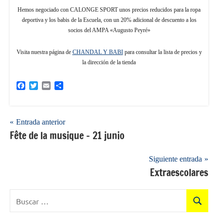
Hemos negociado con CALONGE SPORT unos precios reducidos para la ropa
deportiva y los babis de la Escuela, con un 20% adicional de descuento a los
socios del AMPA «Augusto Peyré»
Visita nuestra página de
CHANDAL Y BABI
para consultar la lista de precios y
la dirección de la tienda
Facebook
Twitter
Email
Compartir
Navegación
Entrada anterior
Fête de la musique – 21 junio
de
entradas
Siguiente entrada
Extraescolares
Buscar:
Buscar