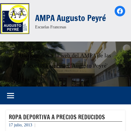
Saltar
Face
al
AMPA Augusto Peyré
contenido
Escuelas Francesas
Bienvenidos a la web del AMPA de las
Escuelas Francesas 'Augusto Peyré'
ROPA DEPORTIVA A PRECIOS REDUCIDOS
17 julio, 2013
admin