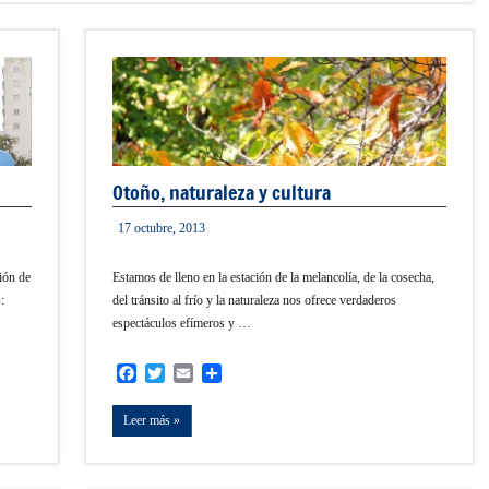
Otoño, naturaleza y cultura
17 octubre, 2013
informacion
ión de
Estamos de lleno en la estación de la melancolía, de la cosecha,
:
del tránsito al frío y la naturaleza nos ofrece verdaderos
espectáculos efímeros y …
Facebook
Twitter
Email
Compartir
Leer más