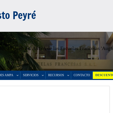
to Peyré
os a la web del AMPA de las Escuelas Francesas 'Augu
DES AMPA
SERVICIOS
RECURSOS
CONTACTO
DESCUENTO