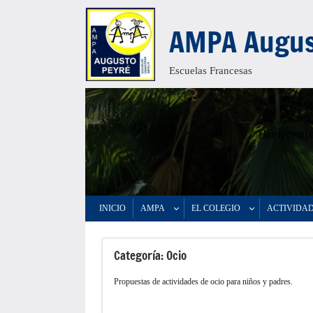
Saltar
AMPA Augus
al
contenido
Escuelas Francesas
Bienvenid
INICIO
AMPA
EL COLEGIO
ACTIVIDA
Categoría:
Ocio
Propuestas de actividades de ocio para niños y padres.