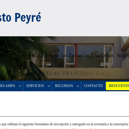
to Peyré
os a la web del AMPA de las Escuelas Francesas 'Augu
DES AMPA
SERVICIOS
RECURSOS
CONTACTO
DESCUENTO
que rellenar el siguiente formulario de inscripción y entregarlo en la secretaría o la conserjerí