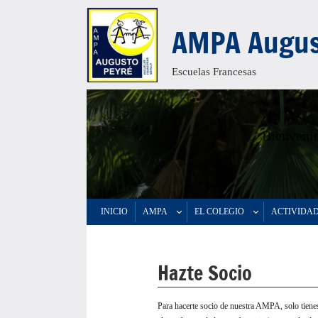
Saltar
AMPA Augus
al
contenido
Escuelas Francesas
Bienvenid
INICIO
AMPA
EL COLEGIO
ACTIVIDA
Hazte Socio
Para hacerte socio de nuestra AMPA, solo tienes 