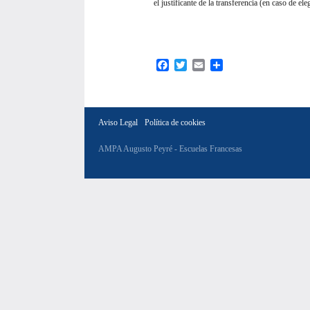
el justificante de la transferencia (en caso de 
Facebook
Twitter
Email
Compartir
Aviso Legal
Política de cookies
AMPA Augusto Peyré - Escuelas Francesas