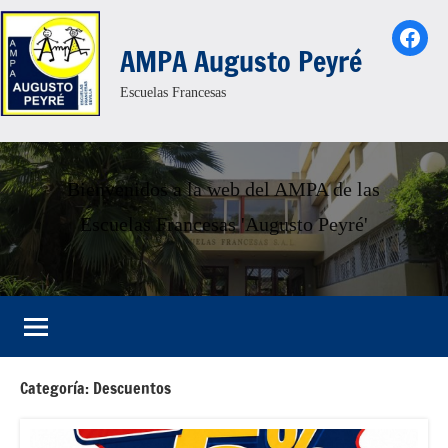
Saltar
Face
al
AMPA Augusto Peyré
contenido
Escuelas Francesas
Bienvenidos a la web del AMPA de las
Escuelas Francesas 'Augusto Peyré'
Categoría:
Descuentos