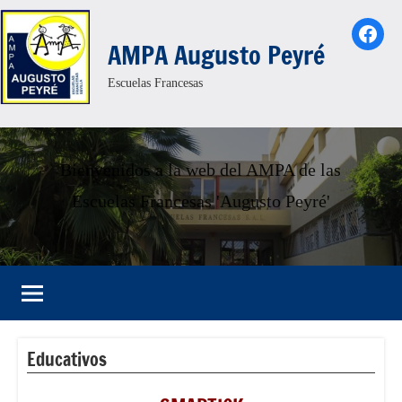
Saltar
Face
al
AMPA Augusto Peyré
contenido
Escuelas Francesas
Bienvenidos a la web del AMPA de las
Escuelas Francesas 'Augusto Peyré'
Educativos