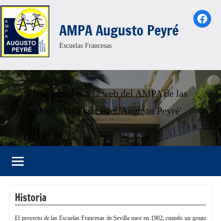
Saltar
Face
al
AMPA Augusto Peyré
contenido
Escuelas Francesas
Bienvenidos a la web del AMPA de las
Escuelas Francesas 'Augusto Peyré'
Historia
El proyecto de las Escuelas Francesas de Sevilla nace en 1902, cuando un grupo