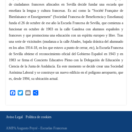
de ciudadanos franceses afincados en Sevilla decide fundar una escuela que
enseñara la lengua y cultura francesas. Es así como la “Société Française de
Bienfaisance et Enseignement” (Sociedad Francesa de Beneficencia y Enseñanza)
funda el 26 de octubre de ese año la Escuela Francesa de Sevilla, que comienza a
funcionar en octubre de 1903 en la calle Gandesa con alumnos españoles y
franceses y que promociona una educación con un espíritu europeo y libre. Tras
una serie de vicisitudes (mudanza a la calle Abades, bajada drástica del alumnado
en los años 1914-18, en los que estuvo a punto de cerrar, etc), la Escuela Francesa
de Sevilla obtiene el reconocimiento oficial del Gobierno Español en 1943 y en
1983 se firma el Concierto Educativo Pleno con la Delegación de Educación y
Ciencia de la Junta de Andalucía. En este momento se decide crear una Sociedad
Anónima Laboral y se construye un nuevo edificio en el polígono aeropuerto, que
es, desde 1994, su ubicación actual.
Facebook
Twitter
Email
Compartir
Aviso Legal
Política de cookies
AMPA Augusto Peyré - Escuelas Francesas