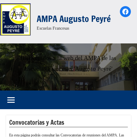
Saltar
Face
al
AMPA Augusto Peyré
contenido
Escuelas Francesas
Bienvenidos a la web del AMPA de las
Escuelas Francesas 'Augusto Peyré'
Convocatorias y Actas
En esta página podrás consultar las Convocatorias de reuniones del AMPA. Las