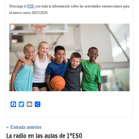
Descarga el
PDF
con toda la información sobre las actividades extraescolares para
el nuevo curso 2025/2026
Facebook
Twitter
Email
Compartir
Navegación
Entrada anterior
La radio en las aulas de 1ºESO
de