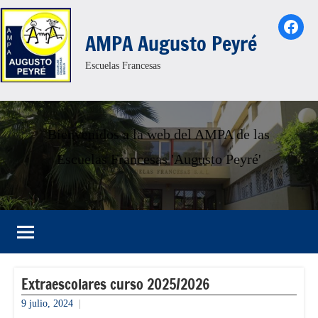
Saltar
Face
al
AMPA Augusto Peyré
contenido
Escuelas Francesas
Bienvenidos a la web del AMPA de las
Escuelas Francesas 'Augusto Peyré'
Extraescolares curso 2025/2026
9 julio, 2024
admin