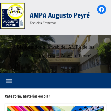
Saltar
Face
al
AMPA Augusto Peyré
contenido
Escuelas Francesas
Bienvenidos a la web del AMPA de las
Escuelas Francesas 'Augusto Peyré'
Categoría:
Material escolar