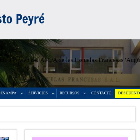
to Peyré
os a la web del AMPA de las Escuelas Francesas 'Augu
DES AMPA
SERVICIOS
RECURSOS
CONTACTO
DESCUENTO