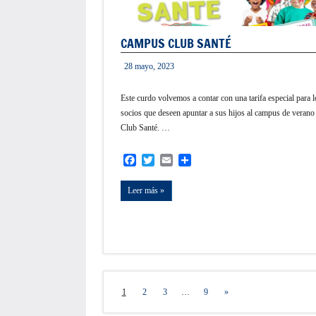
CAMPUS CLUB SANTÉ
28 mayo, 2023
informacion
Este curdo volvemos a contar con una tarifa especial para l
socios que deseen apuntar a sus hijos al campus de verano
Club Santé. …
Facebook
Twitter
Email
Compartir
Leer más
Navegación
Siguientes
1
2
3
…
9
»
entradas
de