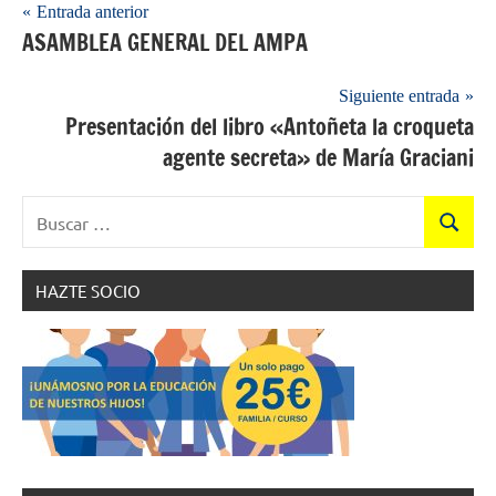
Navegación
Entrada anterior
ASAMBLEA GENERAL DEL AMPA
de
entradas
Siguiente entrada
Presentación del libro «Antoñeta la croqueta
agente secreta» de María Graciani
Buscar:
Buscar
HAZTE SOCIO