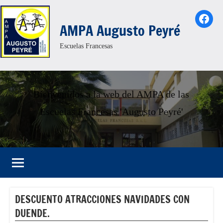
Saltar
Face
al
AMPA Augusto Peyré
contenido
Escuelas Francesas
Bienvenidos a la web del AMPA de las
Escuelas Francesas 'Augusto Peyré'
DESCUENTO ATRACCIONES NAVIDADES CON
DUENDE.