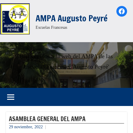
Saltar
Face
al
AMPA Augusto Peyré
contenido
Escuelas Francesas
Bienvenidos a la web del AMPA de las
Escuelas Francesas 'Augusto Peyré'
ASAMBLEA GENERAL DEL AMPA
29 noviembre, 2022
informacion