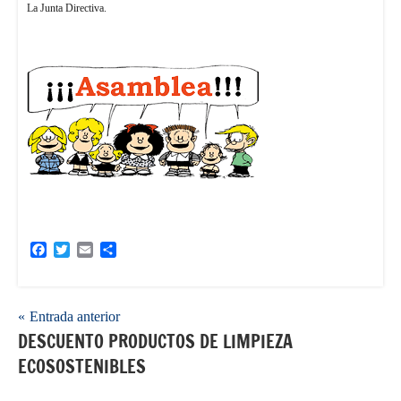
La Junta Directiva.
Facebook
Twitter
Email
Compartir
Navegación
Entrada anterior
DESCUENTO PRODUCTOS DE LIMPIEZA
de
ECOSOSTENIBLES
entradas