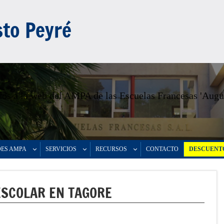
to Peyré
os a la web del AMPA de las Escuelas Francesas 'Augu
DES AMPA
SERVICIOS
RECURSOS
CONTACTO
DESCUENTO
ESCOLAR EN TAGORE