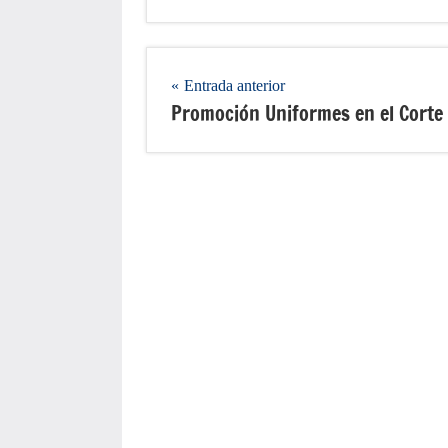
Navegación
Entrada anterior
Promoción Uniformes en el Corte 
de
entradas