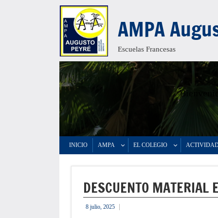
Saltar
AMPA Augus
al
contenido
Escuelas Francesas
Bienvenid
INICIO
AMPA
EL COLEGIO
ACTIVIDA
DESCUENTO MATERIAL 
8 julio, 2025
informacion