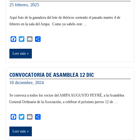
25 febrero, 2025
admin
Aquí foto de la ganadora del lote de ibéricos sorteado el pasado martes 4 de
febrero en la sala del Ampa. Como ya sabéis este …
Facebook
Twitter
Email
Compartir
Leer más
CONVOCATORIA DE ASAMBLEA 12 DIC
10 diciembre, 2024
admin
Se convoca a todos los socios del AMPA AUGUSTO PEYRÉ, a la Asamblea
General Ordinaria de la Asociación, a celebrar el próximo jueves 12 de …
Facebook
Twitter
Email
Compartir
Leer más