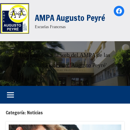
Saltar
Face
al
AMPA Augusto Peyré
contenido
Escuelas Francesas
Bienvenidos a la web del AMPA de las
Escuelas Francesas 'Augusto Peyré'
Categoría:
Noticias