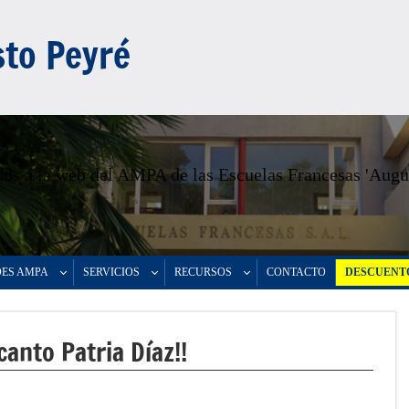
to Peyré
os a la web del AMPA de las Escuelas Francesas 'Augu
DES AMPA
SERVICIOS
RECURSOS
CONTACTO
DESCUENTO
anto Patria Díaz!!