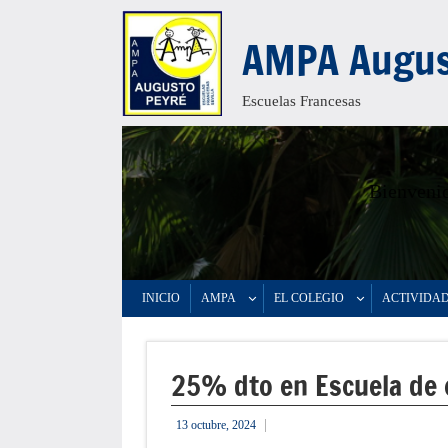
Saltar
AMPA Augus
al
contenido
Escuelas Francesas
Bienvenid
INICIO
AMPA
EL COLEGIO
ACTIVIDA
25% dto en Escuela de c
13 octubre, 2024
admin