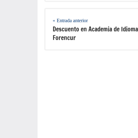
Navegación
Entrada anterior
Descuento en Academia de Idiom
de
Forencur
entradas