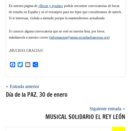
En nuestra página de
«Becas y ayudas»
podrás encontrar convocatorias de becas
de estudio en España y en el extranjero para tus hijos que consideramos de interés.
Si te interesan, visítala a menudo porque la mantendremos actualizada.
Si conoces alguna convocatoria que no esté en nuestra lista, por favor,
mándanosla a nuestro correo (
informacion@ampa-escuelasfrancesas.org
)
¡MUCHAS GRACIAS!
Facebook
Twitter
Email
Compartir
Navegación
Entrada anterior
Día de la PAZ. 30 de enero
de
entradas
Siguiente entrada
MUSICAL SOLIDARIO EL REY LEÓN
Buscar: