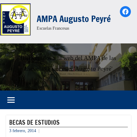
Saltar
Face
al
AMPA Augusto Peyré
contenido
Escuelas Francesas
Bienvenidos a la web del AMPA de las
Escuelas Francesas 'Augusto Peyré'
BECAS DE ESTUDIOS
3 febrero, 2014
admin