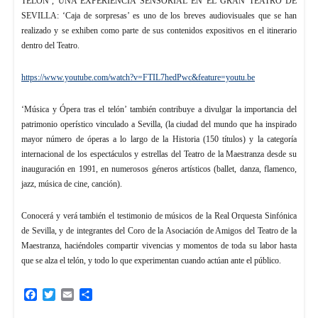
TELÓN’, UNA EXPERIENCIA SENSORIAL EN EL GRAN TEATRO DE
SEVILLA: ‘Caja de sorpresas’ es uno de los breves audiovisuales que se han
realizado y se exhiben como parte de sus contenidos expositivos en el itinerario
dentro del Teatro.
https://www.youtube.com/watch?v=FTIL7hedPwc&feature=youtu.be
‘Música y Ópera tras el telón’ también contribuye a divulgar la importancia del
patrimonio operístico vinculado a Sevilla, (la ciudad del mundo que ha inspirado
mayor número de óperas a lo largo de la Historia (150 títulos) y la categoría
internacional de los espectáculos y estrellas del Teatro de la Maestranza desde su
inauguración en 1991, en numerosos géneros artísticos (ballet, danza, flamenco,
jazz, música de cine, canción).
Conocerá y verá también el testimonio de músicos de la Real Orquesta Sinfónica
de Sevilla, y de integrantes del Coro de la Asociación de Amigos del Teatro de la
Maestranza, haciéndoles compartir vivencias y momentos de toda su labor hasta
que se alza el telón, y todo lo que experimentan cuando actúan ante el público.
Facebook
Twitter
Email
Compartir