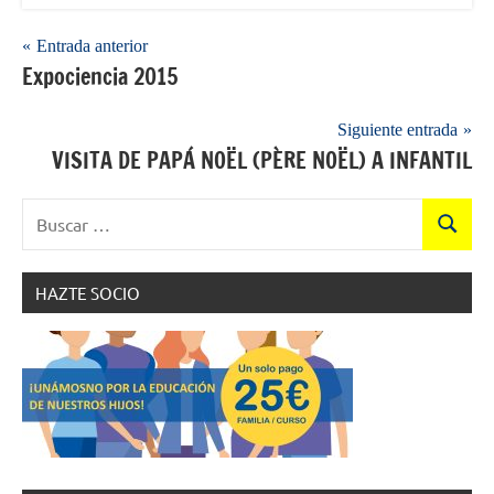
Navegación
Entrada anterior
Expociencia 2015
de
entradas
Siguiente entrada
VISITA DE PAPÁ NOËL (PÈRE NOËL) A INFANTIL
Buscar:
Buscar
HAZTE SOCIO