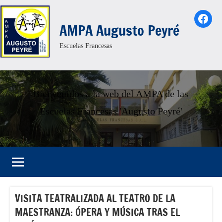
Saltar
Face
al
AMPA Augusto Peyré
contenido
Escuelas Francesas
Bienvenidos a la web del AMPA de las
Escuelas Francesas 'Augusto Peyré'
VISITA TEATRALIZADA AL TEATRO DE LA
MAESTRANZA: ÓPERA Y MÚSICA TRAS EL