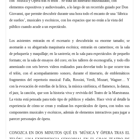
con ‘Música y Ópera tras el telón’. Se trata un itinerario musealizado, con
elementos expositivos y audiovisuales, a lo largo de un recorrido guiado por Don
Giovanni, que permite descubrir durante una hora todo el encanto de una ‘fábrica
de sueños’, musicales y escénicos, con los espacios que no están a la vista del
público cuando acude a un espectáculo.
Los asistentes entrarán en el escenario y descubrirán su enorme tamaño; se
asomarán a su abigarrada maquinaria escénica; entrarán en camerinos; en la sala
de peluquería y maquillaje; en la sastrería; en la sala para espectáculos de pequeño
formato; en la sala de ensayos del coro; en los talleres de escenografía, y todo ello
amenizado con seis breves videos realizados para desvelar todo lo que ocurre tras
el telón, con el acompañamiento sonoro, durante el itinerario, de emblemáticos
fragmentos del repertorio musical: Falla, Rossini, Verdi, Mozart, Wagner… Y
con la evocación de estrellas de la lírica, la música sinfónica, el flamenco, la danza,
el jazz, la canción, que son la historia viva y revivida del Teatro de la Maestranza.
La visita está pensada para todo tipo de públicos y edades. Hace vivir al detalle la
experiencia de cómo se crean y realizan los espectáculos de ópera, con todos sus
componentes musicales y escénicos, además de elementos interactivos para jugar a
parecer personajes de ópera.
CONOZCA EN DOS MINUTOS QUÉ ES ‘MÚSICA Y ÓPERA TRAS EL