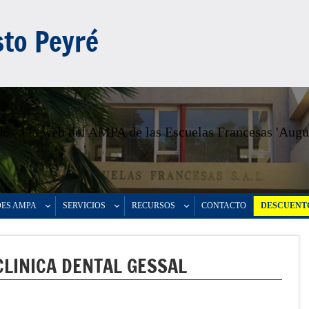
to Peyré
os a la web del AMPA de las Escuelas Francesas 'Augu
DES AMPA
SERVICIOS
RECURSOS
CONTACTO
DESCUENTO
LINICA DENTAL GESSAL