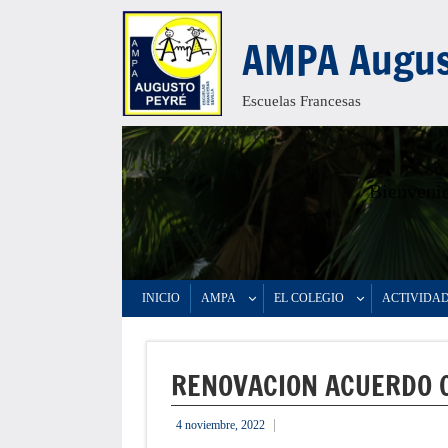
Saltar
AMPA Augus
al
contenido
Escuelas Francesas
Bienvenid
INICIO
AMPA
EL COLEGIO
ACTIVIDA
RENOVACION ACUERDO C
4 noviembre, 2022
informacion