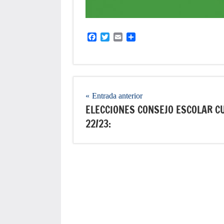
Facebook
Twitter
Email
Compartir
Navegación
Entrada anterior
ELECCIONES CONSEJO ESCOLAR C
de
22/23:
entradas