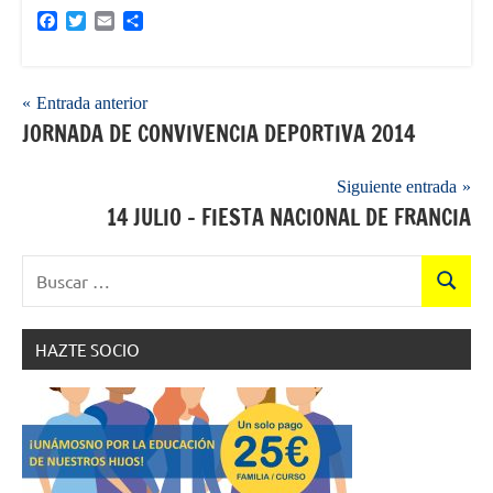
Facebook
Twitter
Email
Compartir
Navegación
Entrada anterior
JORNADA DE CONVIVENCIA DEPORTIVA 2014
de
entradas
Siguiente entrada
14 JULIO – FIESTA NACIONAL DE FRANCIA
Buscar:
Buscar
HAZTE SOCIO