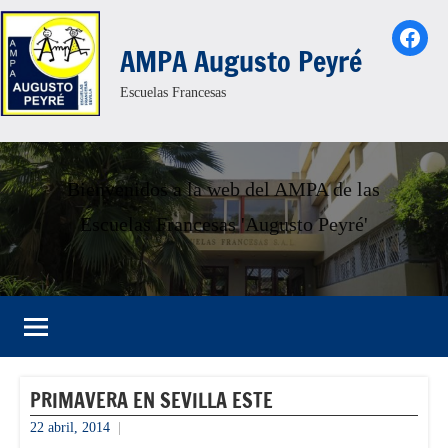
Saltar
Face
al
AMPA Augusto Peyré
contenido
Escuelas Francesas
Bienvenidos a la web del AMPA de las
Escuelas Francesas 'Augusto Peyré'
PRIMAVERA EN SEVILLA ESTE
22 abril, 2014
admin