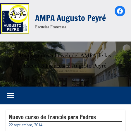
Saltar
Face
al
AMPA Augusto Peyré
contenido
Escuelas Francesas
Bienvenidos a la web del AMPA de las
Escuelas Francesas 'Augusto Peyré'
Nuevo curso de Francés para Padres
22 septiembre, 2014
admin