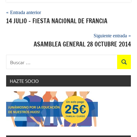
Navegación
Entrada anterior
14 JULIO – FIESTA NACIONAL DE FRANCIA
de
entradas
Siguiente entrada
ASAMBLEA GENERAL 28 OCTUBRE 2014
Buscar:
Buscar
HAZTE SOCIO