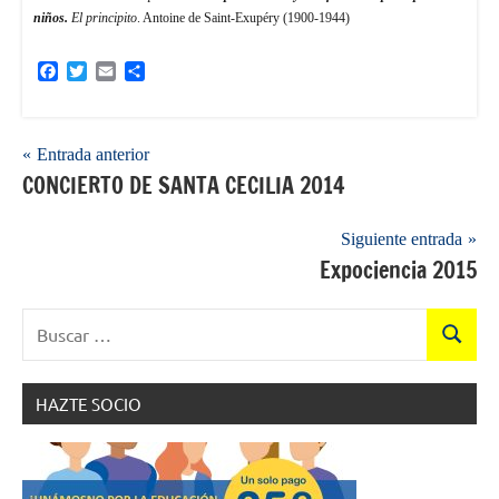
niños.
El principito
. Antoine de Saint-Exupéry (1900-1944)
Facebook
Twitter
Email
Compartir
Navegación
Entrada anterior
CONCIERTO DE SANTA CECILIA 2014
de
entradas
Siguiente entrada
Expociencia 2015
Buscar:
Buscar
HAZTE SOCIO