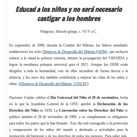
Educad a los niños y no será necesario
castigar a los hombres
Pitágoras, filósofo griego, s. VI-V a.C.
En septiembre de 2000, durante la Cumbre del Milenio, los líderes mundiales
establecieron los ocho
Objetivos de Desarrollo del Milenio (ODM)
, que incluyen
reducir a la mitad la pobreza extrema, detener la propagación del VIH/SIDA y
lograr la enseñanza primaria universal para el 2015. Aunque los ODM están
dirigidos a toda la humanidad, seis de ellos incumben de forma directa a la
infancia, y los otros dos también contribuirán a mejorar las vidas de los niños y
niñas. (
Objetivos de Desarrollo del Milenio, UNICEF
).
Naciones Unidas celebra el
Día Universal del Niño el 20 de noviembre,
fecha
en la que la Asamblea General de la ONU aprobó la
Declaración de los
Derechos del Niño
en 1959
.
La
Convención sobre los Derechos del Niño
se
publicó también el 20 de noviembre de 1989, y su cumplimiento es obligatorio
para todos los países que la han firmado. Este día está consagrado a la protección
y comprensión de los niños del mundo y destinado a actividades para la
promoción del bienestar y de los derechos de todos los menores. Para saber más,