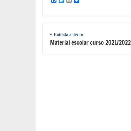
Facebook
Twitter
Email
Compartir
Navegación
Entrada anterior
Material escolar curso 2021/2022
de
entradas