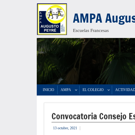
Saltar
AMPA Augus
al
contenido
Escuelas Francesas
Bienvenid
INICIO
AMPA
EL COLEGIO
ACTIVIDA
Convocatoria Consejo E
13 octubre, 2021
informacion