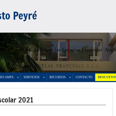
to Peyré
os a la web del AMPA de las Escuelas Francesas 'Augu
DES AMPA
SERVICIOS
RECURSOS
CONTACTO
DESCUENTO
scolar 2021