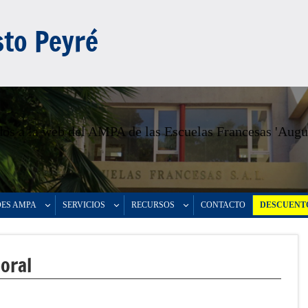
to Peyré
os a la web del AMPA de las Escuelas Francesas 'Augu
DES AMPA
SERVICIOS
RECURSOS
CONTACTO
DESCUENTO
oral