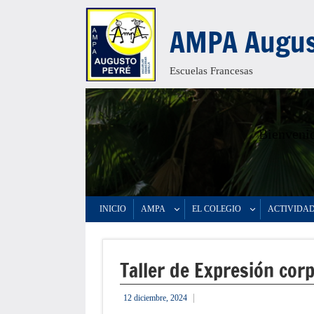
Saltar
AMPA Augus
al
contenido
Escuelas Francesas
Bienvenid
INICIO
AMPA
EL COLEGIO
ACTIVIDA
Taller de Expresión corp
12 diciembre, 2024
admin