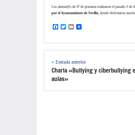
Los alumn@s de 4º de primaria realizaron el pasado 3 de 
por el Ayuntamiento de Sevilla
, donde disfrutaron mucho
Facebook
Twitter
Email
Compartir
Navegación
Entrada anterior
Charla «Bullying y ciberbullying e
de
aulas»
entradas