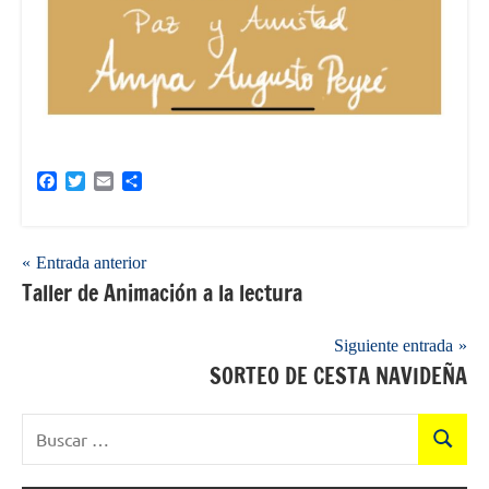
Facebook
Twitter
Email
Compartir
Navegación
Entrada anterior
Taller de Animación a la lectura
de
entradas
Siguiente entrada
SORTEO DE CESTA NAVIDEÑA
Buscar:
Buscar