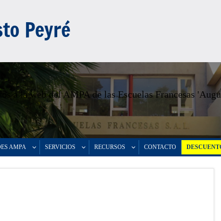
to Peyré
os a la web del AMPA de las Escuelas Francesas 'Augu
DES AMPA
SERVICIOS
RECURSOS
CONTACTO
DESCUENTO