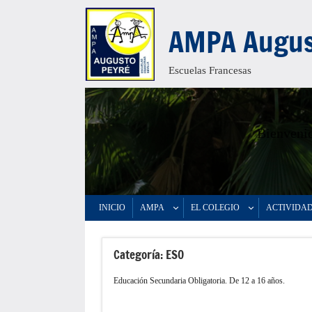
Saltar
AMPA Augus
al
contenido
Escuelas Francesas
Bienvenid
INICIO
AMPA
EL COLEGIO
ACTIVIDA
Categoría:
ESO
Educación Secundaria Obligatoria. De 12 a 16 años.