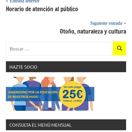
Navegación
Entrada anterior
Horario de atención al público
de
entradas
Siguiente entrada
Otoño, naturaleza y cultura
Buscar:
Buscar
HAZTE SOCIO
CONSULTA EL MENÚ MENSUAL