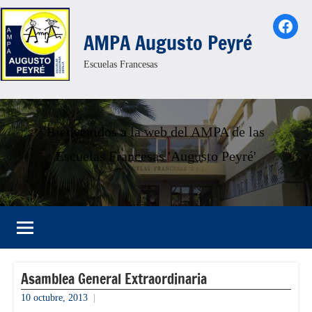
Saltar
Face
al
AMPA Augusto Peyré
contenido
Escuelas Francesas
Bienvenidos a la web del AMPA de las
Escuelas Francesas 'Augusto Peyré'
Asamblea General Extraordinaria
10 octubre, 2013
informacion