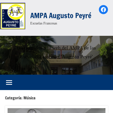
Saltar
Face
al
AMPA Augusto Peyré
contenido
Escuelas Francesas
Bienvenidos a la web del AMPA de las
Escuelas Francesas 'Augusto Peyré'
Categoría:
Música