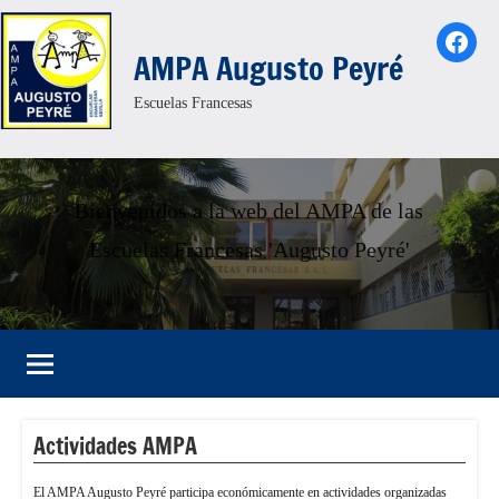
Saltar
Face
al
AMPA Augusto Peyré
contenido
Escuelas Francesas
Bienvenidos a la web del AMPA de las
Escuelas Francesas 'Augusto Peyré'
Actividades AMPA
El AMPA Augusto Peyré participa económicamente en actividades organizadas