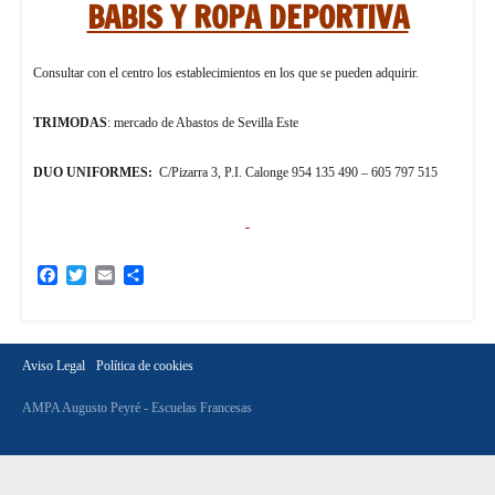
BABIS Y ROPA DEPORTIVA
Consultar con el centro los establecimientos en los que se pueden adquirir.
TRIMODAS
: mercado de Abastos de Sevilla Este
DUO UNIFORMES:
C/Pizarra 3, P.I. Calonge 954 135 490 – 605 797 515
Facebook
Twitter
Email
Compartir
Aviso Legal
Política de cookies
AMPA Augusto Peyré - Escuelas Francesas