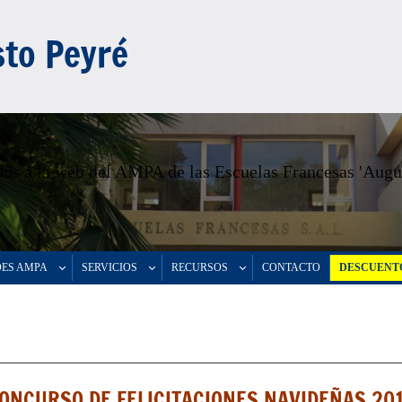
to Peyré
os a la web del AMPA de las Escuelas Francesas 'Augu
DES AMPA
SERVICIOS
RECURSOS
CONTACTO
DESCUENTO
ONCURSO DE FELICITACIONES NAVIDEÑAS 20