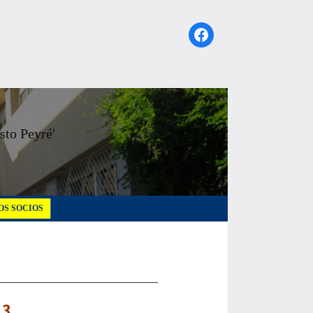
Facebook
sto Peyré'
S SOCIOS
13