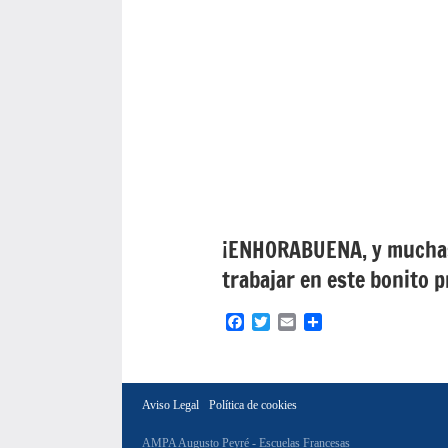
¡ENHORABUENA, y muchas 
trabajar en este bonito 
Facebook
Twitter
Email
Compartir
Aviso Legal
Política de cookies
AMPA Augusto Peyré - Escuelas Francesas