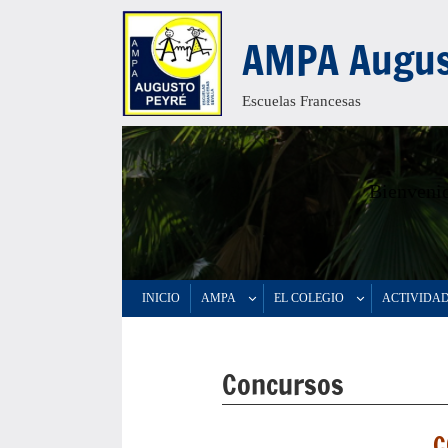
Saltar
AMPA Augus
al
contenido
Escuelas Francesas
Bienvenid
INICIO
AMPA
EL COLEGIO
ACTIVIDA
Concursos
C