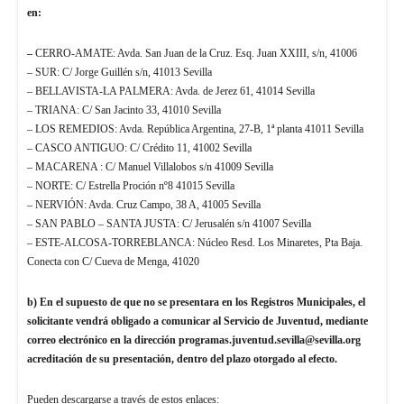
en:
–
CERRO-AMATE: Avda. San Juan de la Cruz. Esq. Juan XXIII, s/n, 41006
– SUR: C/ Jorge Guillén s/n, 41013 Sevilla
– BELLAVISTA-LA PALMERA: Avda. de Jerez 61, 41014 Sevilla
– TRIANA: C/ San Jacinto 33, 41010 Sevilla
– LOS REMEDIOS: Avda. República Argentina, 27-B, 1ª planta 41011 Sevilla
– CASCO ANTIGUO: C/ Crédito 11, 41002 Sevilla
– MACARENA : C/ Manuel Villalobos s/n 41009 Sevilla
– NORTE: C/ Estrella Proción nº8 41015 Sevilla
– NERVIÓN: Avda. Cruz Campo, 38 A, 41005 Sevilla
– SAN PABLO – SANTA JUSTA: C/ Jerusalén s/n 41007 Sevilla
– ESTE-ALCOSA-TORREBLANCA: Núcleo Resd. Los Minaretes, Pta Baja.
Conecta con C/ Cueva de Menga, 41020
b) En el supuesto de que no se presentara en los Registros Municipales, el
solicitante vendrá obligado a comunicar al Servicio de Juventud, mediante
correo electrónico en la dirección programas.juventud.sevilla@sevilla.org
acreditación de su presentación, dentro del plazo otorgado al efecto.
Pueden descargarse a través de estos enlaces: