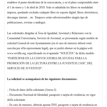
establece el punto duodécimo de la convocatoria, y en el plazo comprendido entre
el 1 de enero y 1 de abril de 2019. Solo se admitirán los libros en modalidad
impresa, quedando excluido cualquier libro en soporte digital: libros electrónicos,
descargas internet…etc. Tampoco serán subvencionables ningún tipo de
publicaciones, revistas o análogos.
Las solicitudes dirigidas al Área de Igualdad, Juventud y Relaciones con la
Comunidad Universitaria, Servicio de Juventud, se presentarán según modelo de
solicitud General de este Ayuntamiento (en el caso de menores deberá venir
suscrita por el/la representante legal), que se podrá obtener en la página web
www.sevilla.org, especificando en el apartado “SOLICITA” de dicho modelo
“PARTICIPAR EN LA CONVOCATORIA DE AYUDAS PARA LA
PROMOCIÓN DE LA LECTURA ENTRE LA JUVENTUD 2.018”, DEL
SERVICIO DE JUVENTUD”.
La solicitud se acompañará de los siguientes documentos:
– Ficha de datos del/la solicitante (Anexo I)
– Documento Nacional de Identidad, pasaporte o tarjeta de residencia, en vigor
del/la solicitante.
– En caso de menores, deberán aportar DNI, pasaporte o tarjeta de residencia en