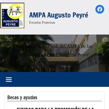
Saltar
Face
al
AMPA Augusto Peyré
contenido
Escuelas Francesas
Bienvenidos a la web del AMPA de las
Escuelas Francesas 'Augusto Peyré'
Becas y ayudas