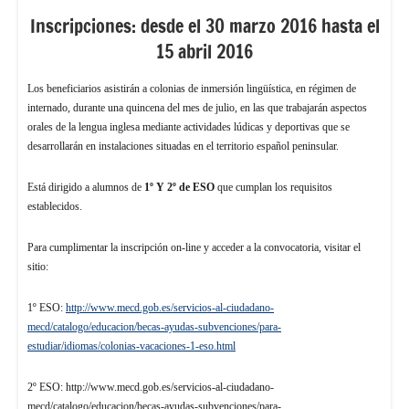
Inscripciones: desde el 30 marzo 2016 hasta el
15 abril 2016
Los beneficiarios asistirán a colonias de inmersión lingüística, en régimen de
internado, durante una quincena del mes de julio, en las que trabajarán aspectos
orales de la lengua inglesa mediante actividades lúdicas y deportivas que se
desarrollarán en instalaciones situadas en el territorio español peninsular.
Está dirigido a alumnos de
1º Y 2º de ESO
que cumplan los requisitos
establecidos.
Para cumplimentar la inscripción on-line y acceder a la convocatoria, visitar el
sitio:
1º ESO:
http://www.mecd.gob.es/servicios-al-ciudadano-
mecd/catalogo/educacion/becas-ayudas-subvenciones/para-
estudiar/idiomas/colonias-vacaciones-1-eso.html
2º ESO: http://www.mecd.gob.es/servicios-al-ciudadano-
mecd/catalogo/educacion/becas-ayudas-subvenciones/para-