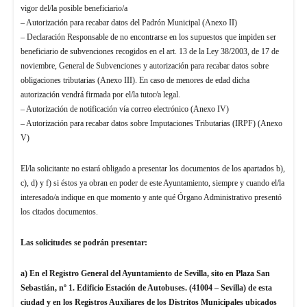
vigor del/la posible beneficiario/a
– Autorización para recabar datos del Padrón Municipal (Anexo II)
– Declaración Responsable de no encontrarse en los supuestos que impiden ser
beneficiario de subvenciones recogidos en el art. 13 de la Ley 38/2003, de 17 de
noviembre, General de Subvenciones y autorización para recabar datos sobre
obligaciones tributarias (Anexo III). En caso de menores de edad dicha
autorización vendrá firmada por el/la tutor/a legal.
– Autorización de notificación vía correo electrónico (Anexo IV)
– Autorización para recabar datos sobre Imputaciones Tributarias (IRPF) (Anexo
V)
El/la solicitante no estará obligado a presentar los documentos de los apartados b),
c), d) y f) si éstos ya obran en poder de este Ayuntamiento, siempre y cuando el/la
interesado/a indique en que momento y ante qué Órgano Administrativo presentó
los citados documentos.
Las solicitudes se podrán presentar:
a) En el Registro General del Ayuntamiento de Sevilla, sito en Plaza San
Sebastián, nº 1. Edificio Estación de Autobuses. (41004 – Sevilla) de esta
ciudad y en los Registros Auxiliares de los Distritos Municipales ubicados