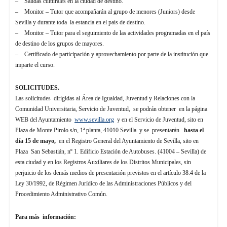
– Salidas culturales en la ciudad de destino.
– Monitor – Tutor que acompañarán al grupo de menores (Juniors) desde
Sevilla y durante toda la estancia en el país de destino.
– Monitor – Tutor para el seguimiento de las actividades programadas en el país
de destino de los grupos de mayores.
– Certificado de participación y aprovechamiento por parte de la institución que
imparte el curso.
SOLICITUDES.
Las solicitudes dirigidas al Área de Igualdad, Juventud y Relaciones con la
Comunidad Universitaria, Servicio de Juventud, se podrán obtener en la página
WEB del Ayuntamiento
www.sevilla.org
y en el Servicio de Juventud, sito en
Plaza de Monte Pirolo s/n, 1ª planta, 41010 Sevilla y se presentarán
hasta el
día 15 de mayo,
en el Registro General del Ayuntamiento de Sevilla, sito en
Plaza San Sebastián, nº 1. Edificio Estación de Autobuses. (41004 – Sevilla) de
esta ciudad y en los Registros Auxiliares de los Distritos Municipales, sin
perjuicio de los demás medios de presentación previstos en el artículo 38.4 de la
Ley 30/1992, de Régimen Jurídico de las Administraciones Públicos y del
Procedimiento Administrativo Común.
Para más información: