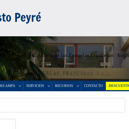
to Peyré
os a la web del AMPA de las Escuelas Francesas 'Augu
DES AMPA
SERVICIOS
RECURSOS
CONTACTO
DESCUENTO