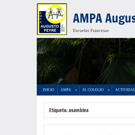
Saltar
AMPA Augus
al
contenido
Escuelas Francesas
Bienvenid
INICIO
AMPA
EL COLEGIO
ACTIVIDA
Etiqueta:
asamblea