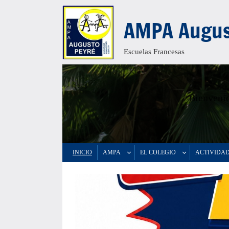
Saltar
AMPA Augus
al
contenido
Escuelas Francesas
Bienvenid
INICIO
AMPA
EL COLEGIO
ACTIVIDA