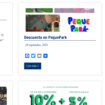
o 21
Descuento en PequePark
les“
29 septiembre, 2025
admin
Facebook
Twitter
Email
Compartir
Leer más