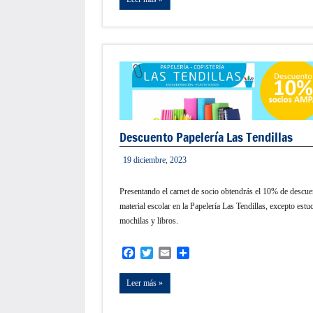
Descuento Papelería Las Tendillas
19 diciembre, 2023
admin
Presentando el carnet de socio obtendrás el 10% de descue
material escolar en la Papelería Las Tendillas, excepto estu
mochilas y libros.
Facebook
Twitter
Email
Compartir
Leer más