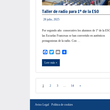
Taller de radio para 1º de la ESO
28 julio, 2025
admin
Por segundo año consecutivo los alumnos de 1º de la ES
las Escuelas Francesas se han convertido en auténticos
protagonistas de la radio. Con …
Facebook
Twitter
Email
Compartir
Leer más
Navegación
Siguientes
1
2
3
…
14
»
entradas
de
entradas
Aviso Legal
Política de cookies