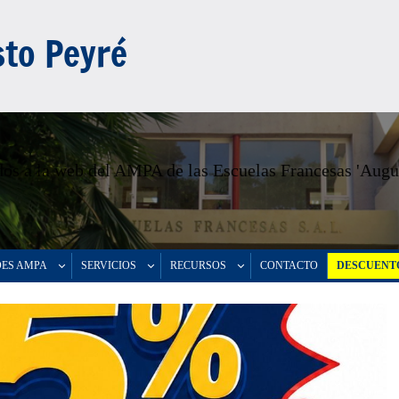
to Peyré
os a la web del AMPA de las Escuelas Francesas 'Augu
DES AMPA
SERVICIOS
RECURSOS
CONTACTO
DESCUENTO