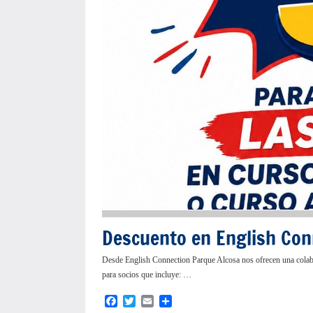
Descuento en English Con
Desde English Connection Parque Alcosa nos ofrecen una colab
para socios que incluye: …
Facebook
Twitter
Email
Compartir