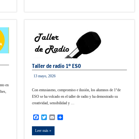
Taller de radio 1º ESO
13 mayo, 2026
admin
nto en
Con entusiasmo, compromiso e ilusión, los alumnos de 1°de
ches,
ESO se ha volcado en el taller de radio y ha demostrado su
creatividad, sensibilidad y …
Facebook
Twitter
Email
Compartir
Leer más