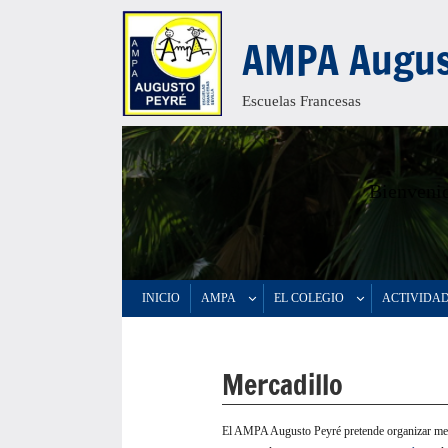
Saltar
AMPA Augus
al
contenido
Escuelas Francesas
Bienvenid
INICIO
AMPA
EL COLEGIO
ACTIVIDA
Mercadillo
El AMPA Augusto Peyré pretende organizar mer