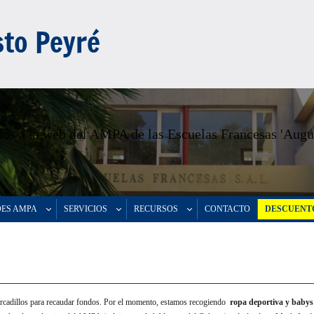
to Peyré
os a la web del AMPA de las Escuelas Francesas 'Augu
DES AMPA
SERVICIOS
RECURSOS
CONTACTO
DESCUENTO
cadillos para recaudar fondos. Por el momento, estamos recogiendo
ropa deportiva y baby