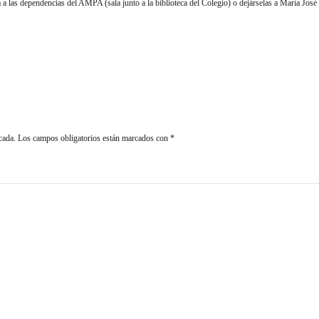
a a las dependencias del AMPA (sala junto a la biblioteca del Colegio) o dejárselas a María José 
cada.
Los campos obligatorios están marcados con
*