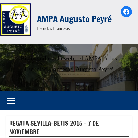
Saltar
Face
al
AMPA Augusto Peyré
contenido
Escuelas Francesas
Bienvenidos a la web del AMPA de las
Escuelas Francesas 'Augusto Peyré'
REGATA SEVILLA-BETIS 2015 – 7 DE
NOVIEMBRE