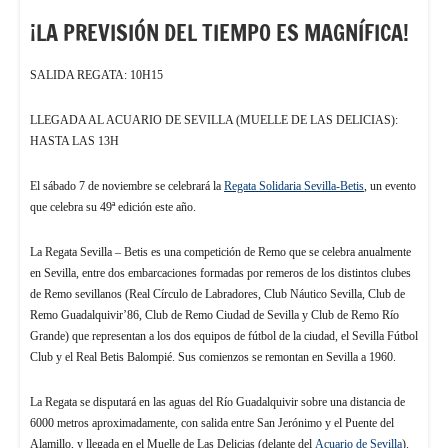
¡LA PREVISIÓN DEL TIEMPO ES MAGNÍFICA!
SALIDA REGATA: 10H15
LLEGADA AL ACUARIO DE SEVILLA (MUELLE DE LAS DELICIAS):
HASTA LAS 13H
El sábado 7 de noviembre se celebrará la
Regata Solidaria Sevilla-Betis
, un evento
que celebra su 49ª edición este año.
La Regata Sevilla – Betis es una competición de Remo que se celebra anualmente
en Sevilla, entre dos embarcaciones formadas por remeros de los distintos clubes
de Remo sevillanos (Real Círculo de Labradores, Club Náutico Sevilla, Club de
Remo Guadalquivir’86, Club de Remo Ciudad de Sevilla y Club de Remo Río
Grande) que representan a los dos equipos de fútbol de la ciudad, el Sevilla Fútbol
Club y el Real Betis Balompié. Sus comienzos se remontan en Sevilla a 1960.
La Regata se disputará en las aguas del Río Guadalquivir sobre una distancia de
6000 metros aproximadamente, con salida entre San Jerónimo y el Puente del
Alamillo, y llegada en el Muelle de Las Delicias (delante del
Acuario de Sevilla
).