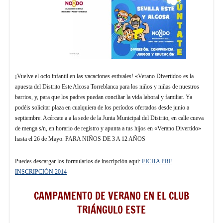
¡Vuelve el ocio infantil en las vacaciones estivales! «Verano Divertido» es la
apuesta del Distrito Este Alcosa Torreblanca para los niños y niñas de nuestros
barrios, y, para que los padres puedan conciliar la vida laboral y familiar. Ya
podéis solicitar plaza en cualquiera de los períodos ofertados desde junio a
septiembre. Acércate a a la sede de la Junta Municipal del Distrito, en calle cueva
de menga s/n, en horario de registro y apunta a tus hijos en «Verano Divertido»
hasta el 26 de Mayo. PARA NIÑOS DE 3 A 12 AÑOS
Puedes descargar los formularios de inscripción aquí:
FICHA PRE
INSCRIPCIÓN 2014
CAMPAMENTO DE VERANO EN EL CLUB
TRIÁNGULO ESTE