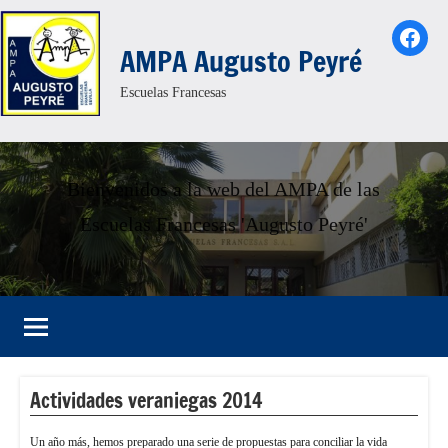
Saltar
Face
al
AMPA Augusto Peyré
contenido
Escuelas Francesas
Bienvenidos a la web del AMPA de las
Escuelas Francesas 'Augusto Peyré'
Actividades veraniegas 2014
Un año más, hemos preparado una serie de propuestas para conciliar la vida